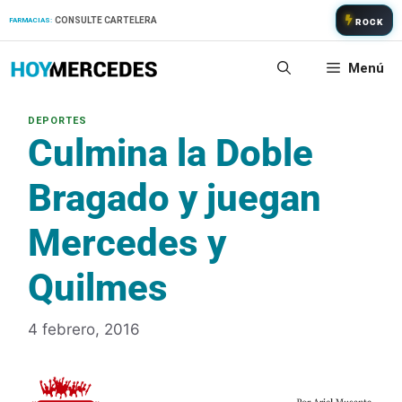
Saltar
CONSULTE CARTELERA
FARMACIAS:
ROCK
al
contenido
Menú
Culmina la Doble
Bragado y juegan
Mercedes y
Quilmes
4 febrero, 2016