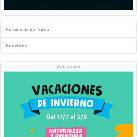
Farmacias de Turno
Fúnebres
PUBLICIDAD