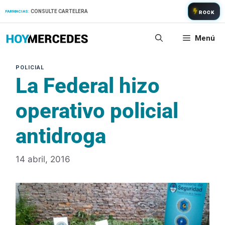
Saltar
CONSULTE CARTELERA
FARMACIAS:
ROCK
al
contenido
Menú
La Federal hizo
operativo policial
antidroga
14 abril, 2016