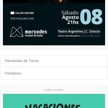
Farmacias de Turno
Fúnebres
PUBLICIDAD