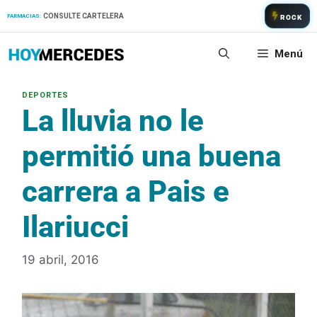
Saltar
CONSULTE CARTELERA
FARMACIAS:
ROCK
al
contenido
Menú
La lluvia no le
permitió una buena
carrera a Pais e
Ilariucci
19 abril, 2016