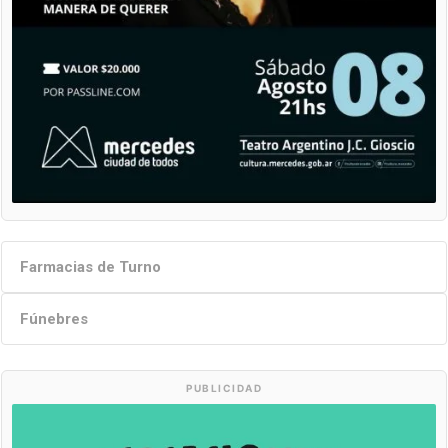
Farmacias de Turno
Fúnebres
PUBLICIDAD