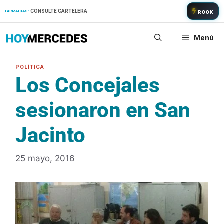
Saltar
CONSULTE CARTELERA
FARMACIAS:
ROCK
al
contenido
Menú
Los Concejales
sesionaron en San
Jacinto
25 mayo, 2016