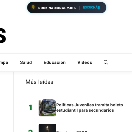
ESCUCHÁ
ROCK NACIONAL 24HS
empo
Salud
Educación
Videos
Más leídas
Políticas Juveniles tramita boleto
1
estudiantil para secundarios