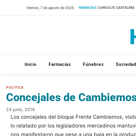
Saltar
Viernes, 7 de agosto de 2026
CONSULTE CARTELERA
FARMACIAS:
al
contenido
Inicio
Farmacias
Fúnebres
Sociedad
Concejales de Cambiemos 
24 junio, 2016
Los concejales del bloque Frente Cambiemos, visit
lo relatado por los legisladores mercedinos mantuvi
nos manifestaron que pese a una baja en la produc