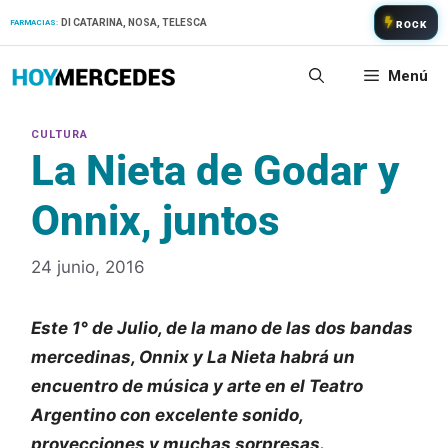
Saltar
DI CATARINA, NOSA, TELESCA
FARMACIAS:
ROCK
al
contenido
Menú
La Nieta de Godar y
Onnix, juntos
24 junio, 2016
Este 1° de Julio, de la mano de las dos bandas
mercedinas, Onnix y La Nieta habrá un
encuentro de música y arte en el Teatro
Argentino con excelente sonido,
proyecciones y muchas sorpresas.