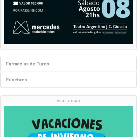
Farmacias de Turno
Fúnebres
PUBLICIDAD