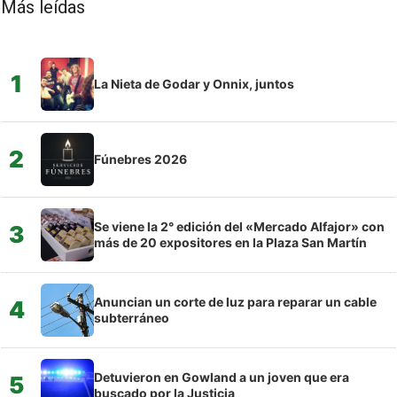
Más leídas
1
La Nieta de Godar y Onnix, juntos
2
Fúnebres 2026
Se viene la 2° edición del «Mercado Alfajor» con
3
más de 20 expositores en la Plaza San Martín
Anuncian un corte de luz para reparar un cable
4
subterráneo
Detuvieron en Gowland a un joven que era
5
buscado por la Justicia