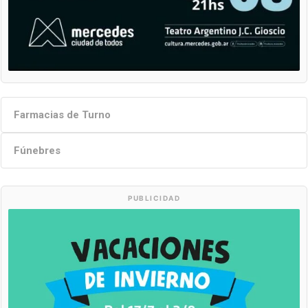
Farmacias de Turno
Fúnebres
PUBLICIDAD