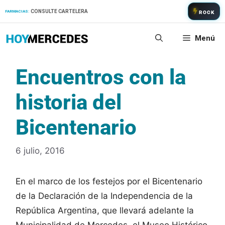
Saltar
CONSULTE CARTELERA
FARMACIAS:
ROCK
al
contenido
Menú
Encuentros con la
historia del
Bicentenario
6 julio, 2016
En el marco de los festejos por el Bicentenario
de la Declaración de la Independencia de la
República Argentina, que llevará adelante la
Municipalidad de Mercedes, el Museo Histórico