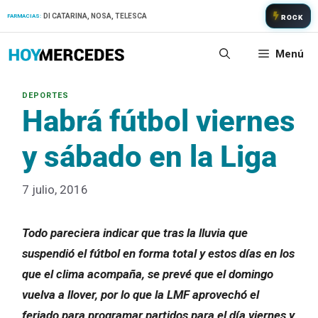
Saltar
DI CATARINA, NOSA, TELESCA
FARMACIAS:
ROCK
al
contenido
Menú
Habrá fútbol viernes
y sábado en la Liga
7 julio, 2016
Todo pareciera indicar que tras la lluvia que
suspendió el fútbol en forma total y estos días en los
que el clima acompaña, se prevé que el domingo
vuelva a llover, por lo que la LMF aprovechó el
feriado para programar partidos para el día viernes y