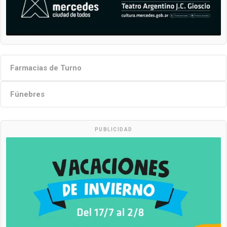
Farmacias de Turno
Fúnebres
PUBLICIDAD