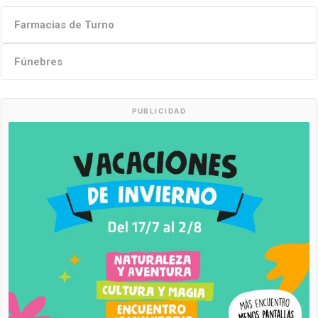
Farmacias de Turno
Fúnebres
PUBLICIDAD