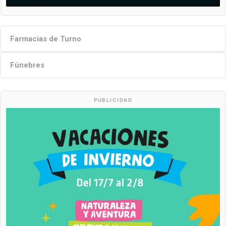
Farmacias de Turno
Fúnebres
PUBLICIDAD