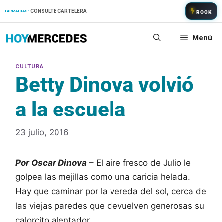
Saltar
CONSULTE CARTELERA
FARMACIAS:
ROCK
al
contenido
Menú
Betty Dinova volvió
a la escuela
23 julio, 2016
Por Oscar Dinova
– El aire fresco de Julio le
golpea las mejillas como una caricia helada.
Hay que caminar por la vereda del sol, cerca de
las viejas paredes que devuelven generosas su
calorcito alentador.