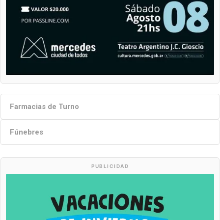
Farmacias de Turno
Fúnebres
PUBLICIDAD