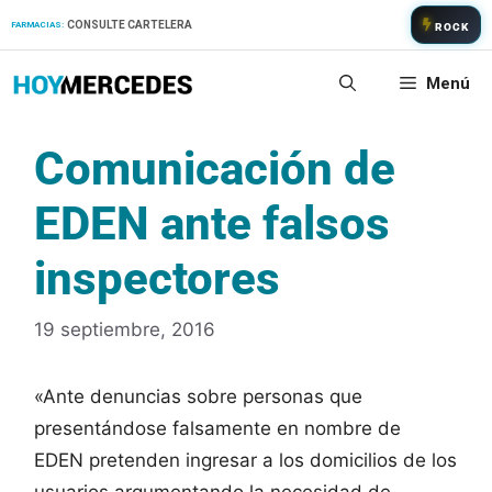
Saltar
CONSULTE CARTELERA
FARMACIAS:
ROCK
al
contenido
Menú
Comunicación de
EDEN ante falsos
inspectores
19 septiembre, 2016
«Ante denuncias sobre personas que
presentándose falsamente en nombre de
EDEN pretenden ingresar a los domicilios de los
usuarios argumentando la necesidad de