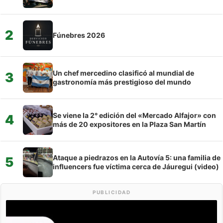
2
Fúnebres 2026
Un chef mercedino clasificó al mundial de
3
gastronomía más prestigioso del mundo
Se viene la 2° edición del «Mercado Alfajor» con
4
más de 20 expositores en la Plaza San Martín
Ataque a piedrazos en la Autovía 5: una familia de
5
influencers fue víctima cerca de Jáuregui (video)
PUBLICIDAD