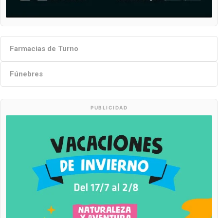
Farmacias de Turno
Fúnebres
PUBLICIDAD