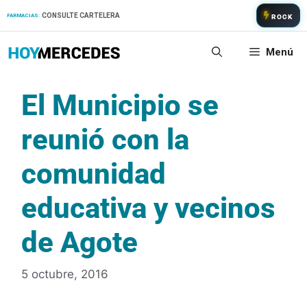
Saltar
CONSULTE CARTELERA
FARMACIAS:
ROCK
al
contenido
Menú
El Municipio se
reunió con la
comunidad
educativa y vecinos
de Agote
5 octubre, 2016