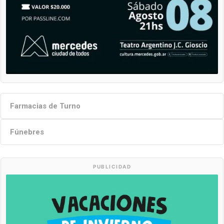
Farmacias de Turno
Fúnebres
PUBLICIDAD