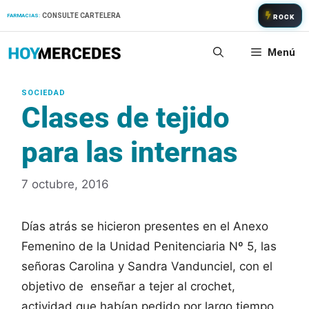
Saltar
CONSULTE CARTELERA
FARMACIAS:
ROCK
al
contenido
Menú
Clases de tejido
para las internas
7 octubre, 2016
Días atrás se hicieron presentes en el Anexo
Femenino de la Unidad Penitenciaria Nº 5, las
señoras Carolina y Sandra Vandunciel, con el
objetivo de enseñar a tejer al crochet,
actividad que habían pedido por largo tiempo