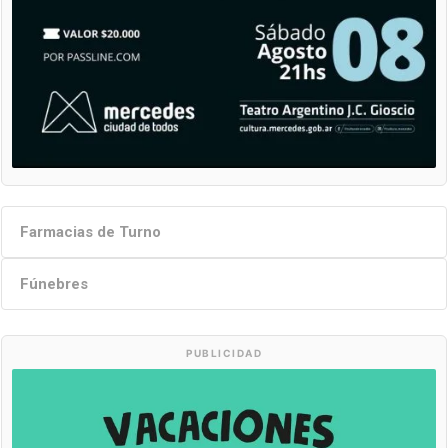
Farmacias de Turno
Fúnebres
PUBLICIDAD