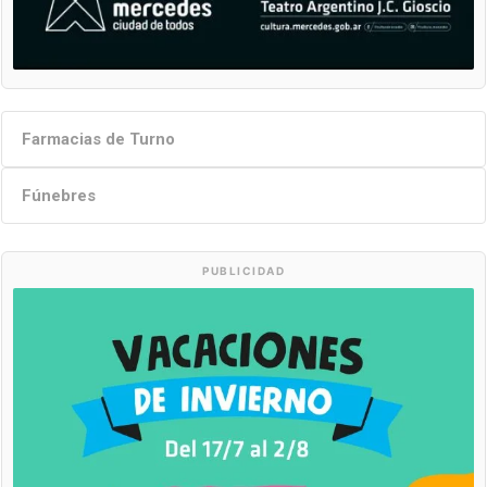
Farmacias de Turno
Fúnebres
PUBLICIDAD