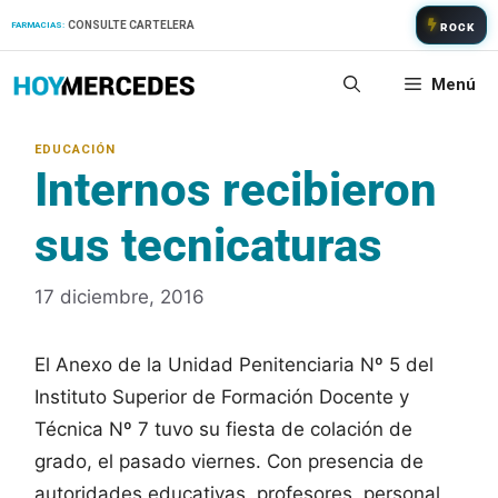
Saltar
CONSULTE CARTELERA
FARMACIAS:
ROCK
al
contenido
Menú
Internos recibieron
sus tecnicaturas
17 diciembre, 2016
El Anexo de la Unidad Penitenciaria Nº 5 del
Instituto Superior de Formación Docente y
Técnica Nº 7 tuvo su fiesta de colación de
grado, el pasado viernes. Con presencia de
autoridades educativas, profesores, personal