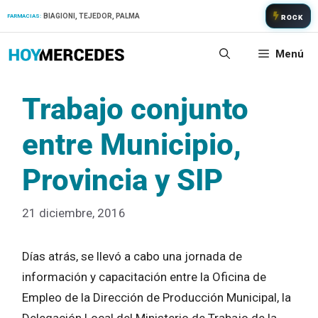
Saltar
BIAGIONI, TEJEDOR, PALMA
FARMACIAS:
ROCK
al
contenido
Menú
Trabajo conjunto
entre Municipio,
Provincia y SIP
21 diciembre, 2016
Días atrás, se llevó a cabo una jornada de
información y capacitación entre la Oficina de
Empleo de la Dirección de Producción Municipal, la
Delegación Local del Ministerio de Trabajo de la