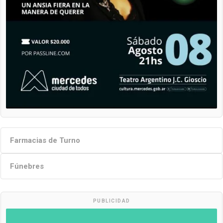
Farmacias de Turno
Fúnebres
PUBLICIDAD