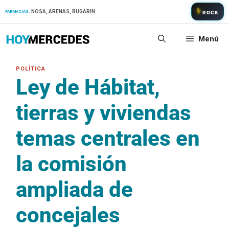
Saltar
NOSA, ARENAS, BUGARIN
FARMACIAS:
ROCK
al
contenido
Menú
Ley de Hábitat,
tierras y viviendas
temas centrales en
la comisión
ampliada de
concejales