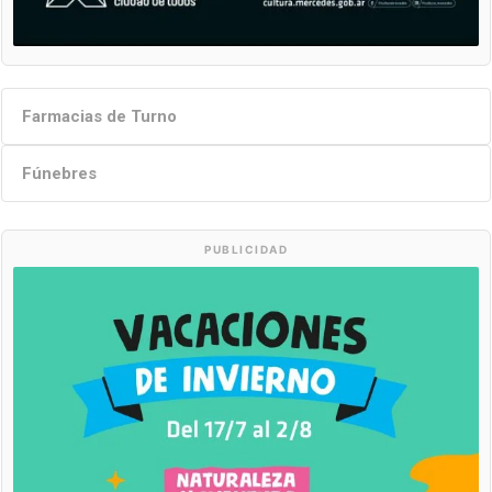
Farmacias de Turno
Fúnebres
PUBLICIDAD