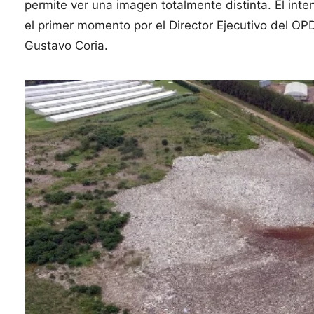
permite ver una imagen totalmente distinta. El in
el primer momento por el Director Ejecutivo del O
Gustavo Coria.