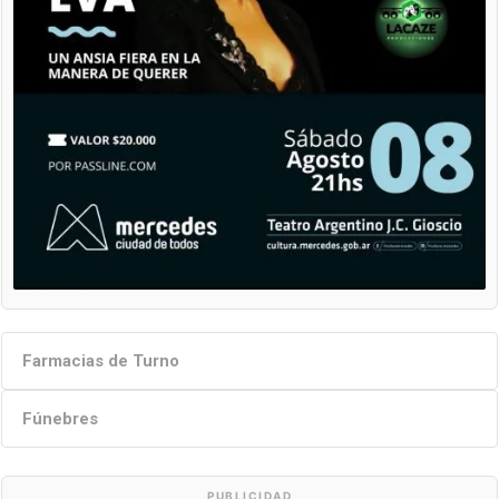
Farmacias de Turno
Fúnebres
PUBLICIDAD