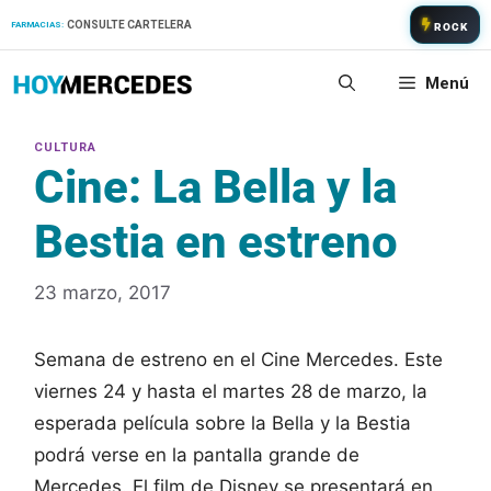
Saltar
CONSULTE CARTELERA
FARMACIAS:
ROCK
al
contenido
Menú
Cine: La Bella y la
Bestia en estreno
23 marzo, 2017
Semana de estreno en el Cine Mercedes. Este
viernes 24 y hasta el martes 28 de marzo, la
esperada película sobre la Bella y la Bestia
podrá verse en la pantalla grande de
Mercedes. El film de Disney se presentará en