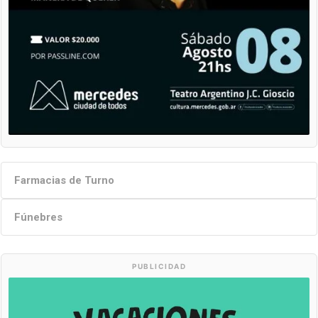
Farmacias de Turno
Fúnebres
PUBLICIDAD