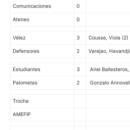
Comunicaciones
0
Ateneo
0
Vélez
3
Cousse, Viola (2)
Defensores
2
Varejao, Havandj
Estudiantes
3
Ariel Ballesteros
Palometas
2
Gonzalo Annovell
Trocha
AMEFIP