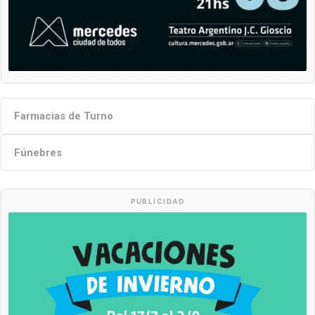
Farmacias de Turno
Fúnebres
PUBLICIDAD