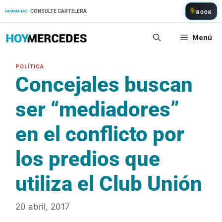
Saltar
CONSULTE CARTELERA
FARMACIAS:
ROCK
al
contenido
Menú
Concejales buscan
ser “mediadores”
en el conflicto por
los predios que
utiliza el Club Unión
20 abril, 2017