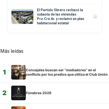
El Partido Obrero rechazó la
subasta de las viviendas
Pro.Cre.Ar. y reclamó un plan
habitacional estatal
Más leídas
Concejales buscan ser “mediadores” en el
1
conflicto por los predios que utiliza el Club Unión
2
Fúnebres 2026