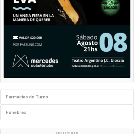
Farmacias de Turno
Fúnebres
PUBLICIDAD