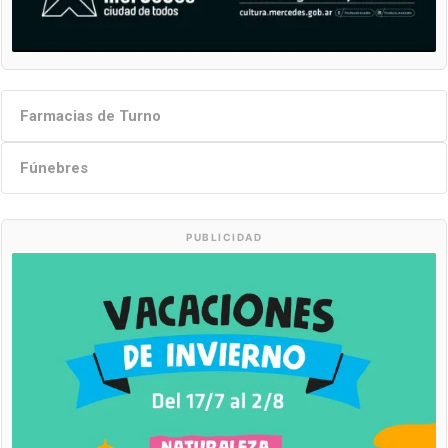
Farmacias de Turno
Fúnebres
PUBLICIDAD