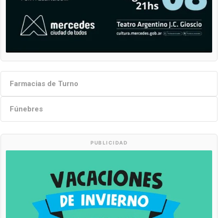
Farmacias de Turno
Fúnebres
PUBLICIDAD