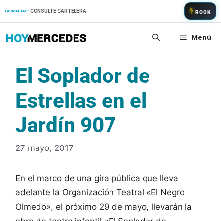
Saltar
CONSULTE CARTELERA
FARMACIAS:
ROCK
al
contenido
Menú
El Soplador de
Estrellas en el
Jardín 907
27 mayo, 2017
En el marco de una gira pública que lleva
adelante la Organización Teatral «El Negro
Olmedo», el próximo 29 de mayo, llevarán la
obra de teatro infantil «El Soplador de