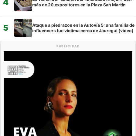
4
más de 20 expositores en la Plaza San Martín
Ataque a piedrazos en la Autovía 5: una familia de
5
influencers fue víctima cerca de Jáuregui (video)
PUBLICIDAD