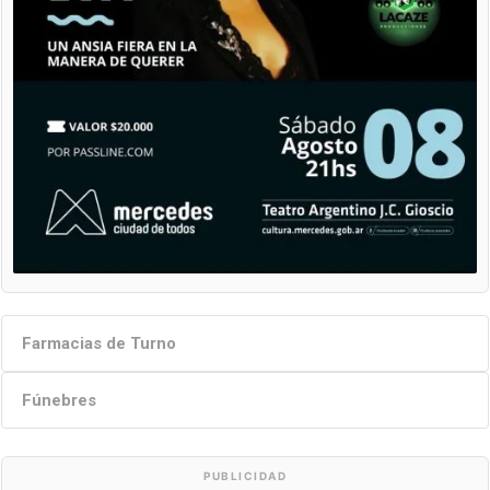
Farmacias de Turno
Fúnebres
PUBLICIDAD