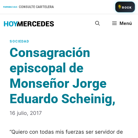
Saltar
CONSULTE CARTELERA
FARMACIAS:
ROCK
al
contenido
Menú
Consagración
episcopal de
Monseñor Jorge
Eduardo Scheinig,
16 julio, 2017
“Quiero con todas mis fuerzas ser servidor de