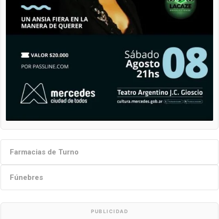
Farmacias de Turno
Fúnebres
PUBLICIDAD