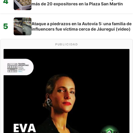
4
más de 20 expositores en la Plaza San Martín
Ataque a piedrazos en la Autovía 5: una familia de
5
influencers fue víctima cerca de Jáuregui (video)
PUBLICIDAD