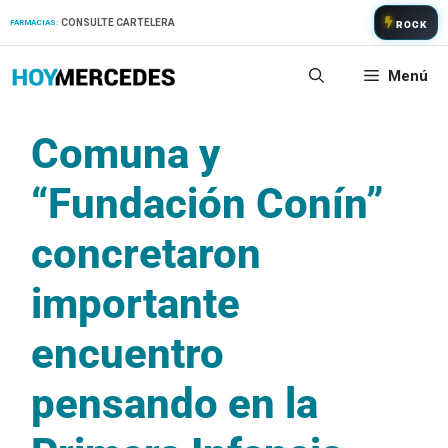
Saltar
CONSULTE CARTELERA
FARMACIAS:
ROCK
al
contenido
Menú
Comuna y
“Fundación Conín”
concretaron
importante
encuentro
pensando en la