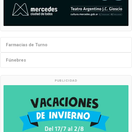
Farmacias de Turno
Fúnebres
PUBLICIDAD