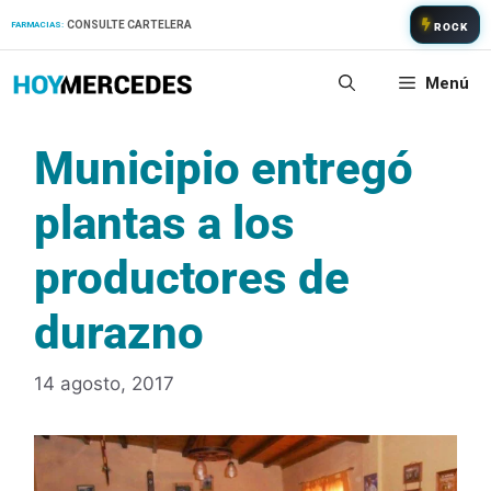
Saltar
CONSULTE CARTELERA
FARMACIAS:
ROCK
al
contenido
Menú
Municipio entregó
plantas a los
productores de
durazno
14 agosto, 2017