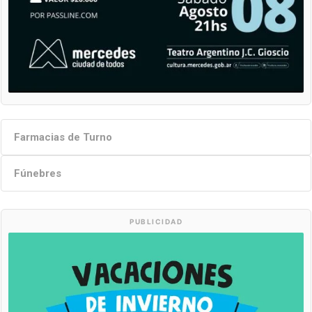
Farmacias de Turno
Fúnebres
PUBLICIDAD