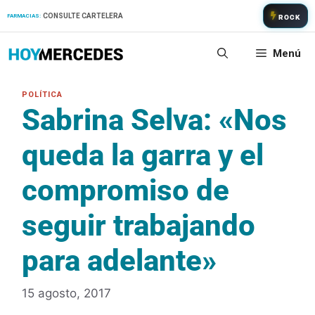
Saltar
CONSULTE CARTELERA
FARMACIAS:
ROCK
al
contenido
Menú
Sabrina Selva: «Nos
queda la garra y el
compromiso de
seguir trabajando
para adelante»
15 agosto, 2017