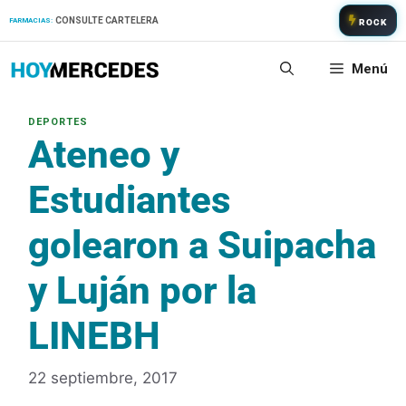
Saltar
CONSULTE CARTELERA
FARMACIAS:
ROCK
al
contenido
Menú
Ateneo y
Estudiantes
golearon a Suipacha
y Luján por la
LINEBH
22 septiembre, 2017