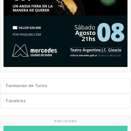
Farmacias de Turno
Fúnebres
PUBLICIDAD