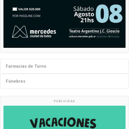
Farmacias de Turno
Fúnebres
PUBLICIDAD