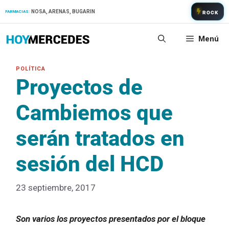
Saltar
NOSA, ARENAS, BUGARIN
FARMACIAS:
ROCK
al
contenido
Menú
Proyectos de
Cambiemos que
serán tratados en
sesión del HCD
23 septiembre, 2017
Son varios los proyectos presentados por el bloque