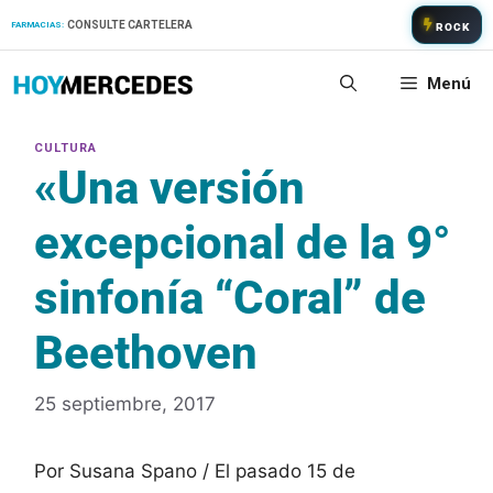
Saltar
CONSULTE CARTELERA
FARMACIAS:
ROCK
al
contenido
Menú
«Una versión
excepcional de la 9°
sinfonía “Coral” de
Beethoven
25 septiembre, 2017
Por Susana Spano / El pasado 15 de