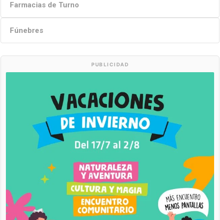
Farmacias de Turno
Fúnebres
PUBLICIDAD