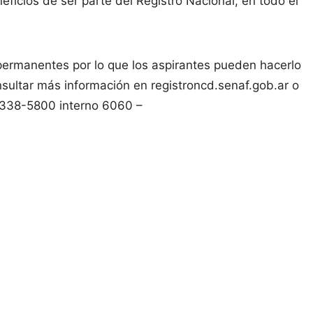
eficios de ser parte del Registro Nacional, en todo el
 permanentes por lo que los aspirantes pueden hacerlo
ultar más información en registroncd.senaf.gob.ar o
4338-5800 interno 6060 –