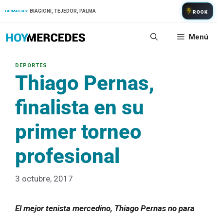
Saltar
BIAGIONI, TEJEDOR, PALMA
FARMACIAS:
ROCK
al
contenido
Menú
Thiago Pernas,
finalista en su
primer torneo
profesional
3 octubre, 2017
El mejor tenista mercedino, Thiago Pernas no para