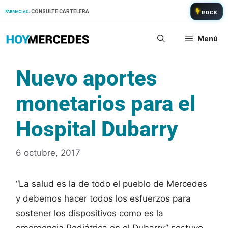
Saltar
CONSULTE CARTELERA
FARMACIAS:
ROCK
al
contenido
Menú
Nuevo aportes
monetarios para el
Hospital Dubarry
6 octubre, 2017
“La salud es la de todo el pueblo de Mercedes
y debemos hacer todos los esfuerzos para
sostener los dispositivos como es la
emergencia Pediátrica en el Dubarry” sostuvo