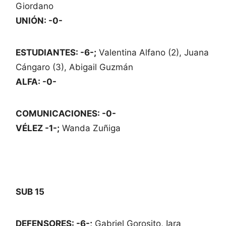
Giordano
UNIÓN: -0-
ESTUDIANTES: -6-;
Valentina Alfano (2), Juana
Cángaro (3), Abigail Guzmán
ALFA: -0-
COMUNICACIONES: -0-
VÉLEZ -1-;
Wanda Zuñiga
SUB 15
DEFENSORES: -6-;
Gabriel Gorosito, Iara