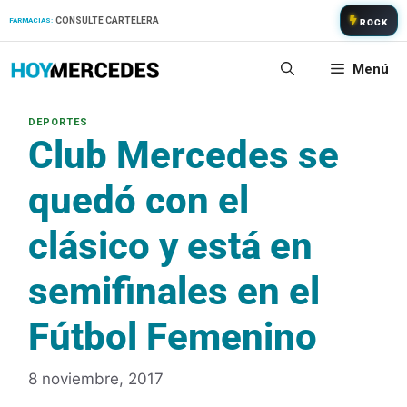
Saltar
CONSULTE CARTELERA
FARMACIAS:
ROCK
al
contenido
Menú
Club Mercedes se
quedó con el
clásico y está en
semifinales en el
Fútbol Femenino
8 noviembre, 2017