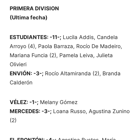
PRIMERA DIVISION
(Ultima fecha)
ESTUDIANTES: -11-;
Lucila Addis, Candela
Arroyo (4), Paola Barraza, Rocío De Madeiro,
Mariana Funcia (2), Pamela Leiva, Julieta
Olivieri
ENVIÓN: -3-;
Rocío Altamiranda (2), Branda
Calderón
VÉLEZ: -1-;
Melany Gómez
MERCEDES: -3-;
Loana Russo, Agustina Zunino
(2)
EL FRONTÓN: -4-;
Agostina Bustos, María