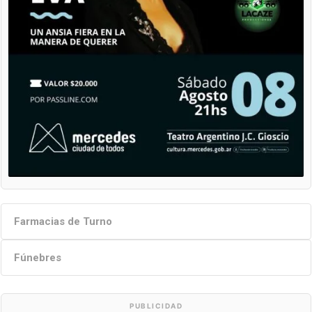
Farmacias de Turno
Fúnebres
PUBLICIDAD