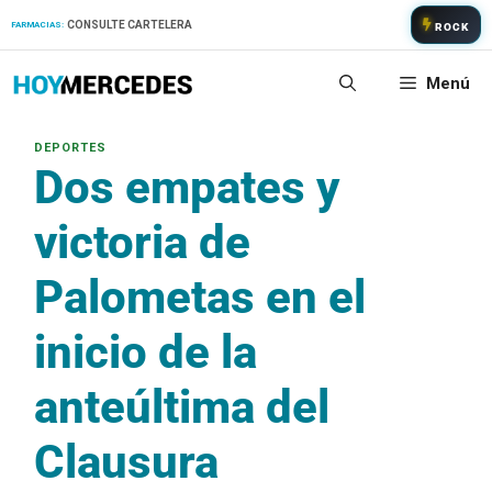
Saltar
CONSULTE CARTELERA
FARMACIAS:
ROCK
al
contenido
Menú
Dos empates y
victoria de
Palometas en el
inicio de la
anteúltima del
Clausura