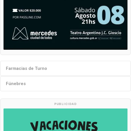
Farmacias de Turno
Fúnebres
PUBLICIDAD