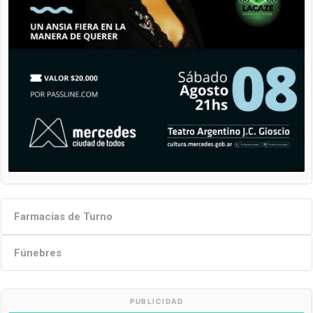
Farmacias de Turno
Fúnebres
PUBLICIDAD