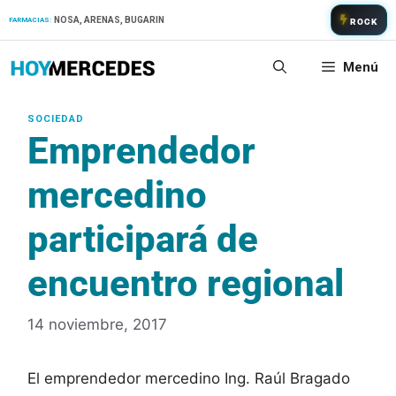
Saltar
NOSA, ARENAS, BUGARIN
FARMACIAS:
ROCK
al
contenido
Menú
Emprendedor
mercedino
participará de
encuentro regional
14 noviembre, 2017
El emprendedor mercedino Ing. Raúl Bragado