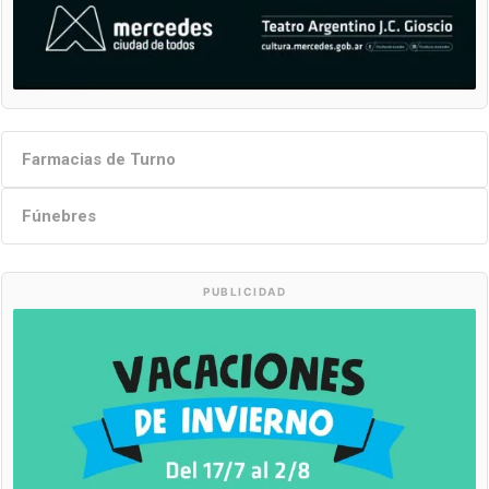
Farmacias de Turno
Fúnebres
PUBLICIDAD