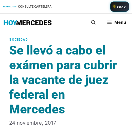
Saltar
CONSULTE CARTELERA
FARMACIAS:
ROCK
al
contenido
Menú
Se llevó a cabo el
exámen para cubrir
la vacante de juez
federal en
Mercedes
24 noviembre, 2017