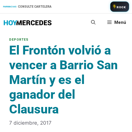
Saltar
CONSULTE CARTELERA
FARMACIAS:
ROCK
al
contenido
Menú
El Frontón volvió a
vencer a Barrio San
Martín y es el
ganador del
Clausura
7 diciembre, 2017