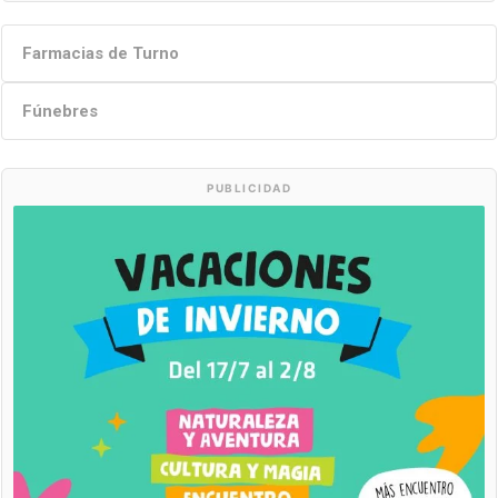
Farmacias de Turno
Fúnebres
PUBLICIDAD