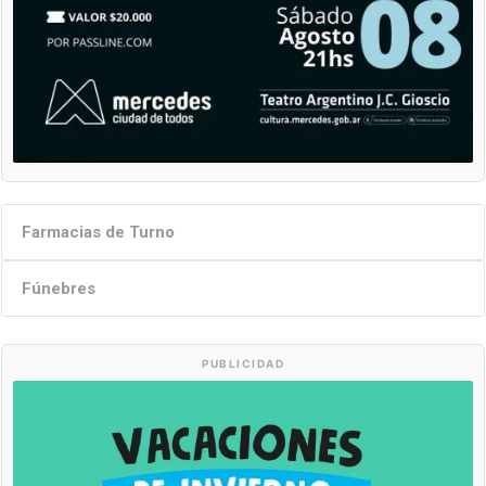
Farmacias de Turno
Fúnebres
PUBLICIDAD