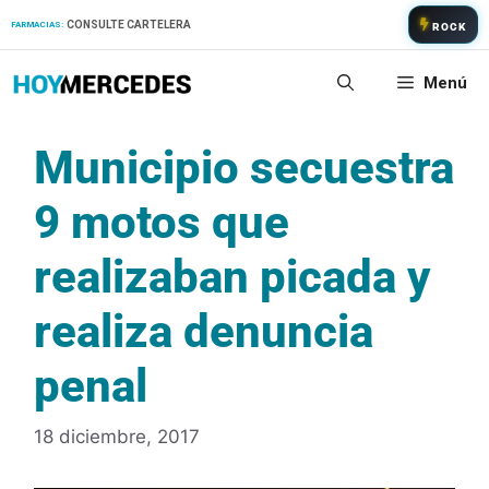
Saltar
CONSULTE CARTELERA
FARMACIAS:
ROCK
al
contenido
Menú
Municipio secuestra
9 motos que
realizaban picada y
realiza denuncia
penal
18 diciembre, 2017