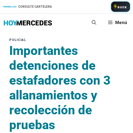
Saltar
CONSULTE CARTELERA
FARMACIAS:
ROCK
al
contenido
Menú
Importantes
detenciones de
estafadores con 3
allanamientos y
recolección de
pruebas