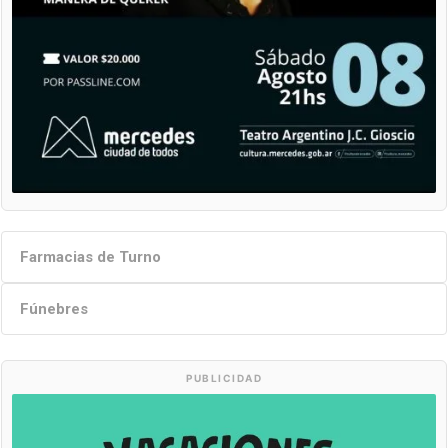
Farmacias de Turno
Fúnebres
PUBLICIDAD