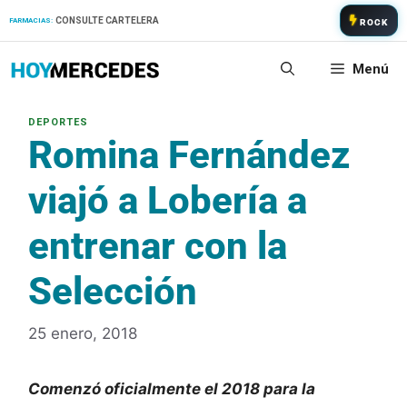
Saltar
CONSULTE CARTELERA
FARMACIAS:
ROCK
al
contenido
Menú
Romina Fernández
viajó a Lobería a
entrenar con la
Selección
25 enero, 2018
Comenzó oficialmente el 2018 para la